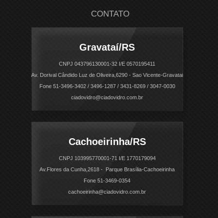
CONTATO
Gravataí/RS
CNPJ 043796130001-32 I/E 0570195411
Av. Dorival Cândido Luz de Oliveira,6290 - Sao Vicente-Gravatai
Fone 51-3496-3402 / 3496-1287 / 3431-8269 / 3047-0030
ciadovidro@ciadovidro.com.br
Cachoeirinha/RS
CNPJ 103995770001-71 I/E 1770179094
Av.Flores da Cunha,2618 - Parque Brasília-Cachoeirinha
Fone 51-3469-0354
cachoeirinha@ciadovidro.com.br