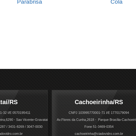
Parabrisa
Cola
taí/RS
Cachoeirinha/RS
-32 I/E 0570195411
CNPJ 103995770001-71 I/E 1770179094
eira,6290 - Sao Vicente-Gravatai
Av.Flores da Cunha,2618 - Parque Brasília-Cachoeir
287 / 3431-8269 / 3047-0030
Fone 51-3469-0354
adovidro.com.br
cachoeirinha@ciadovidro.com.br