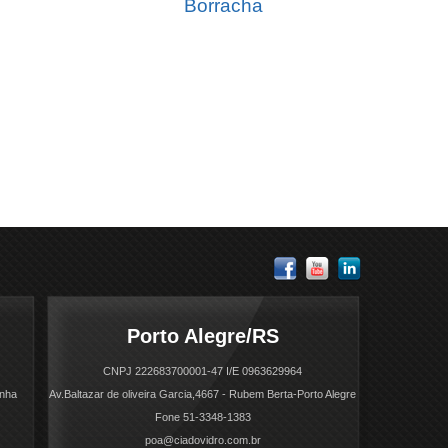
Borracha
Porto Alegre/RS
CNPJ 222683700001-47 I/E 0963629964
inha
Av.Baltazar de oliveira Garcia,4667 - Rubem Berta-Porto Alegre
Fone 51-3348-1383
poa@ciadovidro.com.br