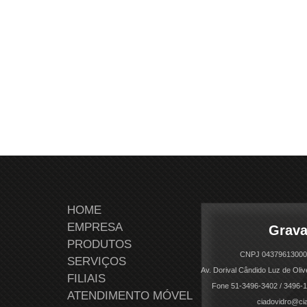
HOME
EMPRESA
Grava
PRODUTOS
CNPJ 043796130001
SERVIÇOS
Av. Dorival Cândido Luz de Oliv
FILIAIS
Fone 51-3496-3402 / 3496-1
ATENDIMENTO MÓVEL
ciadovidro@ci